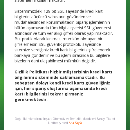
sistemlerini kullanmaktadır.
Sistemimizdeki 128 bit SSL sayesinde kredi kartı
bilgileriniz üçüncü sahısların gözünden ve
müdahalesinden korunmaktadır. Sipariş işlemlerinin
bütün aşamasında tüm bilgi alışverişi SSL güvenecsi
altındadır ve tüm ver akışı şifreli olarak yapılmaktadır.
Bu, pratik olarak kırılması mümkün olmayan bir
şifrelemedir. SSL güvenlik protokolü sayesinde
sitemize verdiğiniz kredi kartı bilgileriniz şifrelenerek
bankaya gönderilir ve bu işlem sırasında bu bilgilere
bizelerin dahi ulaşabilmesi mümkün değildir.
Gizlilik Politikası hiçbir müşterisinin kredi kartı
bilgilerini sisteminde saklamamaktadır. Bu
sebepten dolayı kendi kredi kartı güvenliğiniz
için, her sipariş oluşturma aşamasında kredi
kartı bilgilerinizi tekrar girmeniz
gerekmektedir.
Doğal İklimlendirme İnşaat Otomotiv ve Temizlik Maddeleri Sanayi Ticaret
Limited Şirketi
Ana Sayfa