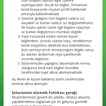
sizin onayınız dışında diğer üyelere
açılmayacaktır. Ancak bu bilgiler, firmamızın
kendi bünyesinde müşteri profili belirlemek
amacıyla kullanılmaktadır.
Sisteme girdiğiniz tüm bilgilere sadece siz
ulaşabilir ve bunları sadece siz değiştirebilirsiniz.
Bir başka üyenin sizinle ilgili bilgilere ulaşması
ve bunları değiştirmesi mümkün değildir.
Kayıt esnasında sizden istenen kişisel
bilgilerdem, zorunlu olanlar hariç, istediklerinizi
kendi insiyatifiniz dahilinde bize bildirebilirsiniz.
Bize vermeyi tercih etmeyeceğiniz bilgiler varsa,
bu alanları doldurmak veya işaretlemek
zorunda değilsiniz.
Sistemimizden yaptığınız alışverişlerde vermiş
olduğunuz kredi kartı bilgileri kesinlikle
tarafımızdan kayıt altına alınmamaktadır.
Bu ilkeler ile kişisel haklarınız bizim tarafımızdan
teminat altına alınmıştır.
Şirketimizin Güvenlik Politikası gereği;
Müşterilerimizin güvenli bir şekilde, rahatça alışveriş
yapabilmelerini sağlamak için en gelişmiş güvenlik